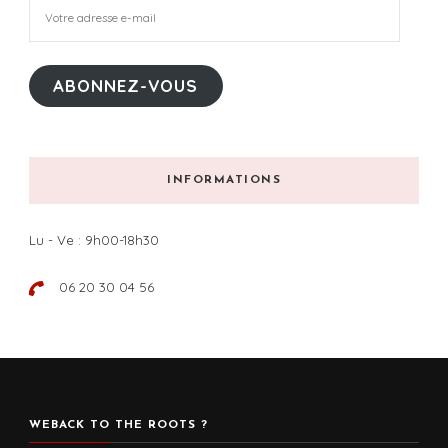
Votre
adresse
e-
mail
ABONNEZ-VOUS
INFORMATIONS
Lu - Ve : 9h00-18h30
06 20 30 04 56
WEBACK TO THE ROOTS ?